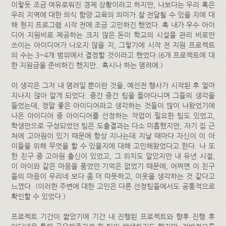
이렇듯 조금 여유로워진 경제 상황이라고 하지만, 나보다는 우리 혹은
우리 지역에 대한 의식 함양 교육의 의미가 잘 전달될 수 있을 지에 대
해 현지 프로그램 시작 전에 조금 고민하긴 했었다. 혹 내가 우수 아이
디어 지원비로 제공하는 크지 않은 돈이 학교의 시설물 관리 비로만
쓰이는 아이디어가 나오지 않을 지, 그렇기에 시작 전 지원 프로젝트
의 수는 3~4개 범위에서 결정할 것이라고 했었다.(6개 프로젝트에 대
한 지원금을 준비하긴 했지만.. 혹시나 하는 염려에.)
이 생각은 그저 내 염려일 뿐이란 것을, 예선전 행사가 시작된 후 얼마
지나지 않아 알게 되었다. 중간 중간 팀을 돌아다니며 그들의 생각을
들었는데, 정말 좋은 아이디어라고 생각하는 것들이 많이 나왔었기에
나온 아이디어 중 아이디어를 선정하는 작업이 필요한 팀도 있었고,
학생만으로 구성되었던 팀은 도출결과는 다소 미흡했지만, 자기 집 근
처에 고아원이 있기 때문에 항상 지나는데 지날 때마다 자신이 이 아
이들을 위해 무엇을 할 수 있을지에 대해 고민해왔었다고 한다. 나 또
한 친구 중 고아원 출신이 있었고, 그 위치도 알았지만 내 유년 시절,
이 아이와 같은 마음을 품었던 기억은 없었기 때문에, 어쩌면 이 친구
들의 마음이 우리네 보다 좀 더 따뜻하고, 이웃을 생각하는 것 같다고
느꼈다. (이러한 주변에 대한 고민은 다른 선정팀들에서도 공통적으로
확인할 수 있었다.)
프로젝트 기간이 짧았기에 기간 내 진행된 프로젝트와 향후 진행 후