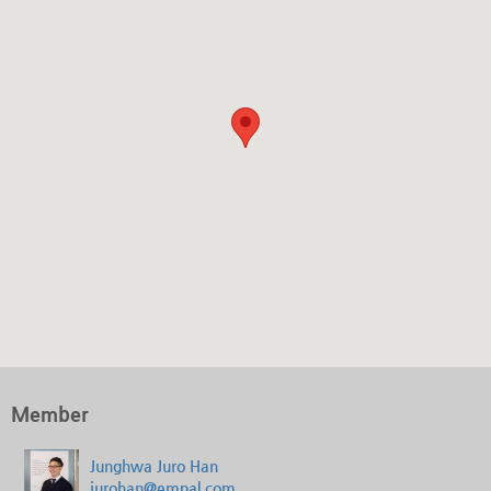
Member
Junghwa Juro Han
jurohan@empal.com